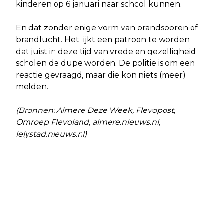
kinderen op 6 januari naar school kunnen.
En dat zonder enige vorm van brandsporen of
brandlucht. Het lijkt een patroon te worden
dat juist in deze tijd van vrede en gezelligheid
scholen de dupe worden. De politie is om een
reactie gevraagd, maar die kon niets (meer)
melden.
(Bronnen: Almere Deze Week, Flevopost,
Omroep Flevoland, almere.nieuws.nl,
lelystad.nieuws.nl)
Vorig artikel
Volgend artikel
ONDERZOEK NAAR GEDRAG
APOTHEEK OPMAAT VANAF 27
POLITIEMENSEN
JANUARI GESLOTEN