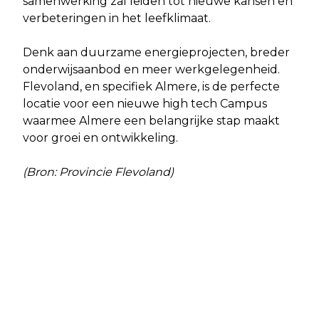
samenwerking zal leiden tot nieuwe kansen en
verbeteringen in het leefklimaat.
Denk aan duurzame energieprojecten, breder
onderwijsaanbod en meer werkgelegenheid.
Flevoland, en specifiek Almere, is de perfecte
locatie voor een nieuwe high tech Campus
waarmee Almere een belangrijke stap maakt
voor groei en ontwikkeling.
(Bron: Provincie Flevoland)
Vorig artikel
Volgend artikel
REACTIE OP RAPPORT 'OP GLAD IJS'
KOFFERBAKMARKT VOOR 2025 6
VAN DE OMBUDSMAN
MAAL GEPLAND