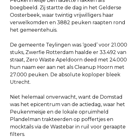
Peukenmeisje Bernadette Hakken als
boegbeeld. Zij startte de dag in het Gelderse
Oosterbeek, waar twintig vrijwilligers haar
verwelkomden en 3882 peuken raapten rond
het gemeentehuis.
De gemeente Teylingen was ‘goed’ voor 21.000
stuks, Zwerfie Rotterdam haalde er 33.492 van
straat, Zero Waste Apeldoorn deed met 24.000
hun naam eer aan net als Cleanup Hoorn met
27.000 peuken. De absolute koploper bleek
Utrecht.
Niet helemaal onverwacht, want de Domstad
was het epicentrum van de actiedag, waar het
Peukenmeisje en de lokale opruimheld
Plandelman trakteerden op poffertjes en
mocktails via de Wastebar in ruil voor geraapte
filters.