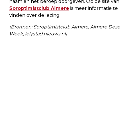
naam en het beroep doorgeven. Op de site van
Soroptimistclub Almere
is meer informatie te
vinden over de lezing.
(Bronnen: Soroptimistclub Almere, Almere Deze
Week, lelystad.nieuws.nl)
Vorig artikel
Volgend artikel
LEEGSTAANDE GEBOUWEN EN
VAN TE WEINIG SPEELAANBOD NAAR
WONINGEN KUNNEN LEIDEN TOT
EEN ECHTE PUMPTRACKBAAN
VERLOEDERING