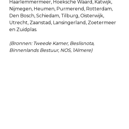
Haarlemmermeer, Hoeksche Waard, Katwijk,
Nijmegen, Heumen, Purmerend, Rotterdam,
Den Bosch, Schiedam, Tilburg, Oisterwijk,
Utrecht, Zaanstad, Lansingerland, Zoetermeer
en Zuidplas.
(Bronnen: Tweede Kamer, Beslisnota,
Binnenlands Bestuur, NOS, 1Almere)
Vorig artikel
Volgend artikel
FINANCIEEL SPARRINGPARTNER
OOK PEEK & CLOPPENBURG
GEZOCHT
VERDWIJNT UIT PAND