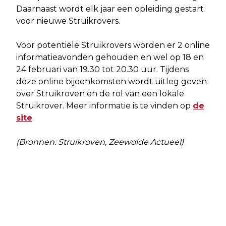
Daarnaast wordt elk jaar een opleiding gestart
voor nieuwe Struikrovers.
Voor potentiële Struikrovers worden er 2 online
informatieavonden gehouden en wel op 18 en
24 februari van 19.30 tot 20.30 uur. Tijdens
deze online bijeenkomsten wordt uitleg geven
over Struikroven en de rol van een lokale
Struikrover. Meer informatie is te vinden op
de
site
.
(Bronnen: Struikroven, Zeewolde Actueel)
Vorig artikel
Volgend artikel
SUSANNE VAN VEGTEN PER 1 MEI
WINTERFEEST VOOR ALMEERSE
NIEUW BESTUURSLID