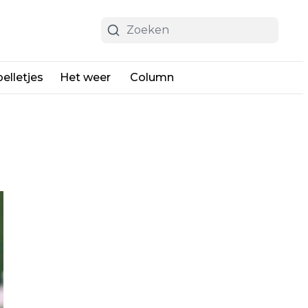
elletjes
Het weer
Column