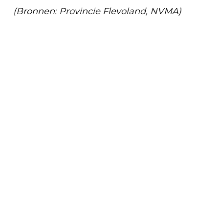
(Bronnen: Provincie Flevoland, NVMA)
Vorig artikel
STANDAARD TOILETVOORZIENING BIJ
(HER)ONTWIKKELING WINKELCENTRA