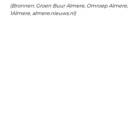
(Bronnen: Groen Buur Almere, Omroep Almere,
1Almere, almere.nieuws.nl)
Vorig artikel
Volgend artikel
GEZOND GROEIEN MET DE REGIO
TIENJARIG JUBILEUM
KUNSTKWARTIER ALMERE BEGIN
APRIL