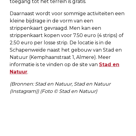
toegang tot het terrein is gratis.
Daarnaast wordt voor sommige activiteiten een
kleine bijdrage in de vorm van een
strippenkaart gevraagd. Men kan een
strippenkaart kopen voor 7.50 euro (4 strips) of
2.50 euro per losse strip. De locatie is in de
Schapenweide naast het gebouw van Stad en
Natuur (Kemphaanstraat 1, Almere). Meer
informatie is te vinden op de site van
Stad en
Natuur
.
(Bronnen: Stad en Natuur, Stad en Natuur
(Instagram)) (Foto © Stad en Natuur)
Vorig artikel
Volgend artikel
VEEL BELANGSTELLING VOOR
NOODPLAN NODIG OVER HET TEKORT
LUCHTMEETNET FLEVOLAND