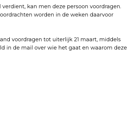
 verdient, kan men deze persoon voordragen.
le voordrachten worden in de weken daarvoor
nd voordragen tot uiterlijk 21 maart, middels
ld in de mail over wie het gaat en waarom deze
Volgend artikel
RUIM ZESTIG NIEUWE WONINGEN AAN
DE STRAAT VAN FLORIDA