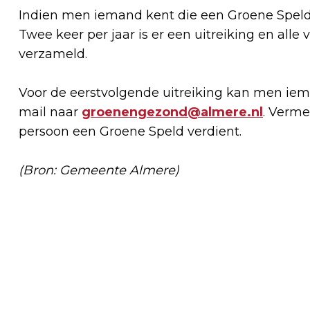
Indien men iemand kent die een Groene Speld
Twee keer per jaar is er een uitreiking en al
verzameld.
Voor de eerstvolgende uitreiking kan men iema
mail naar
groenengezond@almere.nl
. Verme
persoon een Groene Speld verdient.
(Bron: Gemeente Almere)
Vorig artikel
SUCCESVOLLE AFRONDING
GRONDVERKOOP DE KAPITEIN IN
NOORDERPLASSEN WEST