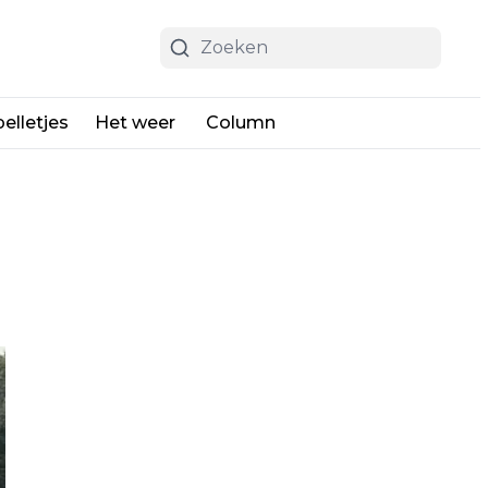
elletjes
Het weer
Column