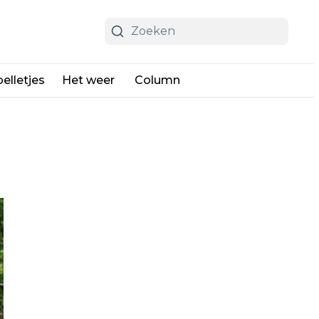
elletjes
Het weer
Column