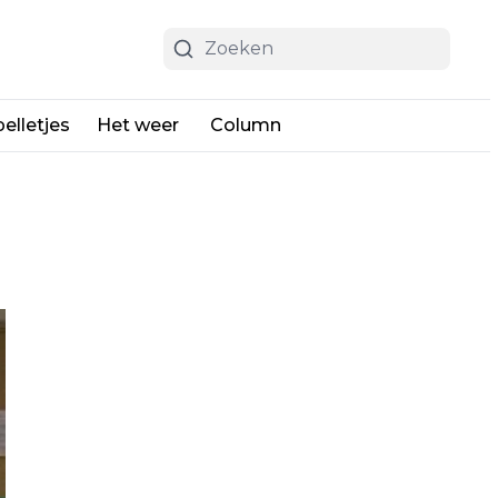
elletjes
Het weer
Column