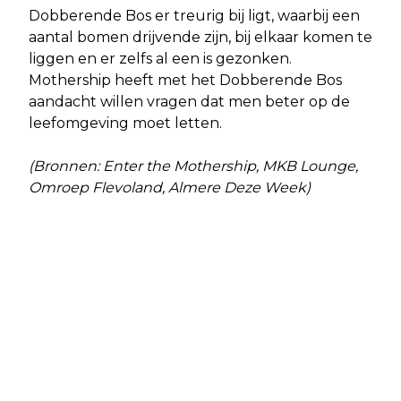
Dobberende Bos er treurig bij ligt, waarbij een
aantal bomen drijvende zijn, bij elkaar komen te
liggen en er zelfs al een is gezonken.
Mothership heeft met het Dobberende Bos
aandacht willen vragen dat men beter op de
leefomgeving moet letten.
(Bronnen: Enter the Mothership, MKB Lounge,
Omroep Flevoland, Almere Deze Week)
Vorig artikel
Volgend artikel
SLOTEVENEMENT - ONDERZOEK JONG!
LAATSTE JAAR PROGRAMMERING
ONTSPANNEN EN ONTMOETEN IN
STRANDLAB
ALMERE