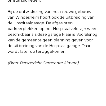
omstandigheden.
Bij de ontwikkeling van het nieuwe gebouw
van Windesheim hoort ook de uitbreiding van
de Hospitaalgarage. De afgesloten
parkeerplekken op het Hospitaalveld zijn weer
beschikbaar als deze garage klaar is. Vooralsnog
kan de gemeente geen planning geven voor
de uitbreiding van de Hospitaalgarage. Daar
wordt later op teruggekomen.
(Bron: Persbericht Gemeente Almere)
Vorig artikel
Volgend artikel
DENK KOMT MET MOTIE VAN
SUBSIDIEPORTAAL REGIO DEAL NIEUW
WANTROUWEN TEGEN DE
LAND GEOPEND
BURGEMEESTER