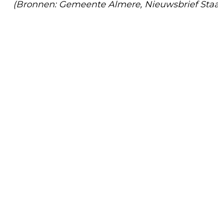
(Bronnen: Gemeente Almere, Nieuwsbrief Sta
Vorig artikel
PROEFABONNEMENT GROENE PLUK EN
MEEWERKEN