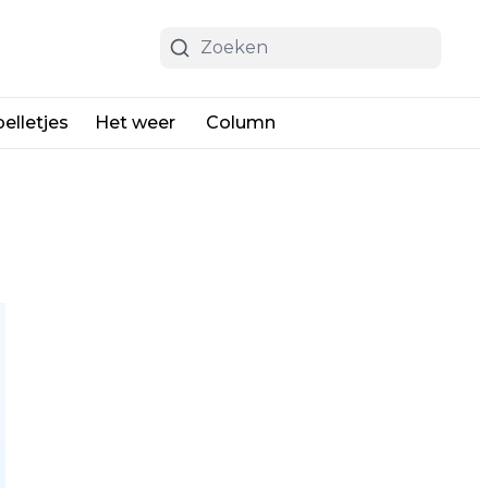
elletjes
Het weer
Column