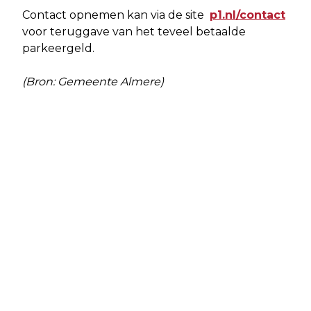
Contact opnemen kan via de site
p1.nl/contact
voor teruggave van het teveel betaalde
parkeergeld.
(Bron: Gemeente Almere)
Vorig artikel
Volgend artikel
IN 2040 ZO'N 8.700 MANTELZORGERS
FLEVOLANDSE KUNSTENAARS
TEKORT IN FLEVOLAND
STARTEN CROWDFUNDING
NATUURKUNSTPARK