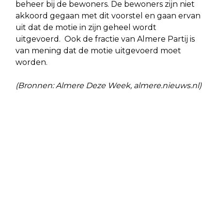
beheer bij de bewoners. De bewoners zijn niet
akkoord gegaan met dit voorstel en gaan ervan
uit dat de motie in zijn geheel wordt
uitgevoerd. Ook de fractie van Almere Partij is
van mening dat de motie uitgevoerd moet
worden.
(Bronnen: Almere Deze Week, almere.nieuws.nl)
Vorig artikel
Volgend artikel
BENDES RONSELEN LEERLINGEN VOOR
SCHRAP DE FINANCIËLE REM OP
CRIMINELE ACTIVITEITEN
JEUGDHULP