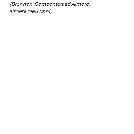
(Bronnen: Gemeenteraad Almere,
almere.nieuws.nl)
Vorig artikel
Volgend artikel
GEMEENTERAAD WIL BIJPRATEN
BOMEN WORDEN OPGESLAGEN
OVER HAVEN