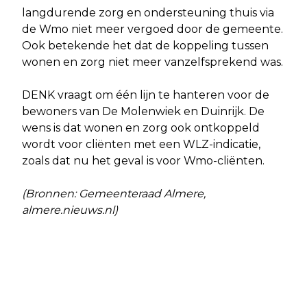
langdurende zorg en ondersteuning thuis via
de Wmo niet meer vergoed door de gemeente.
Ook betekende het dat de koppeling tussen
wonen en zorg niet meer vanzelfsprekend was.
DENK vraagt om één lijn te hanteren voor de
bewoners van De Molenwiek en Duinrijk. De
wens is dat wonen en zorg ook ontkoppeld
wordt voor cliënten met een WLZ-indicatie,
zoals dat nu het geval is voor Wmo-cliënten.
(Bronnen: Gemeenteraad Almere,
almere.nieuws.nl)
Vorig artikel
Volgend artikel
LANDELIJKE OPSCHOONDAG 2025
WEEK VAN DE CIRCULAIRE ECONOMIE