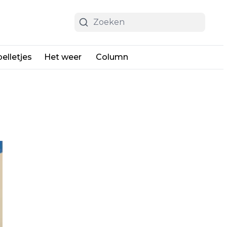
elletjes
Het weer
Column