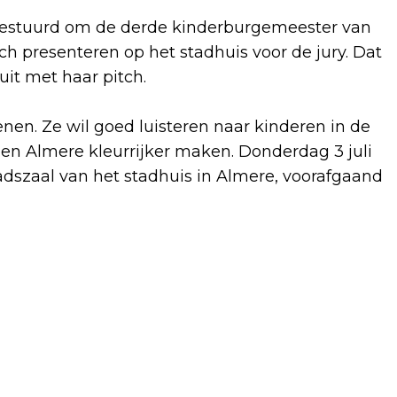
ngestuurd om de derde kinderburgemeester van
h presenteren op het stadhuis voor de jury. Dat
uit met haar pitch.
oenen. Ze wil goed luisteren naar kinderen in de
n en Almere kleurrijker maken. Donderdag 3 juli
aadszaal van het stadhuis in Almere, voorafgaand
Volgend artikel
RIVM-RAPPORT: VACCINATIEGRAAD
FLEVOLAND NOG ZORGELIJKER DAN