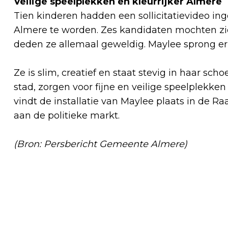
Veilige speelplekken en kleurrijker Almere
Tien kinderen hadden een sollicitatievideo i
Almere te worden. Zes kandidaten mochten zic
deden ze allemaal geweldig. Maylee sprong er
Ze is slim, creatief en staat stevig in haar sch
stad, zorgen voor fijne en veilige speelplekke
vindt de installatie van Maylee plaats in de R
aan de politieke markt.
(Bron: Persbericht Gemeente Almere)
Vorig artikel
REUZENBERENKLAUW, EEN REUZEN
BEHEER DILEMMA