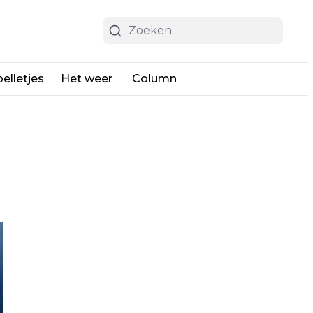
elletjes
Het weer
Column