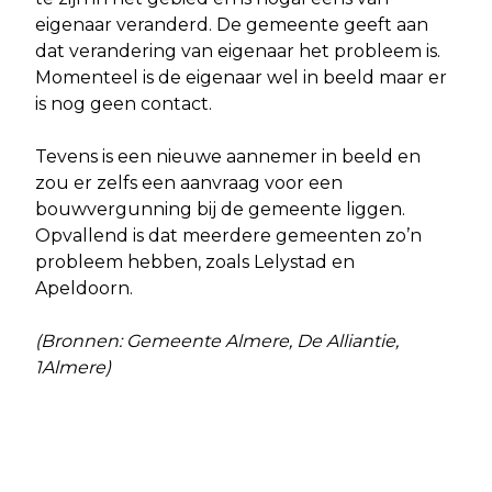
eigenaar veranderd. De gemeente geeft aan
dat verandering van eigenaar het probleem is.
Momenteel is de eigenaar wel in beeld maar er
is nog geen contact.
Tevens is een nieuwe aannemer in beeld en
zou er zelfs een aanvraag voor een
bouwvergunning bij de gemeente liggen.
Opvallend is dat meerdere gemeenten zo’n
probleem hebben, zoals Lelystad en
Apeldoorn.
(Bronnen: Gemeente Almere, De Alliantie,
1Almere)
Vorig artikel
Volgend artikel
BOSRANK VOOR JONG BOS EEN