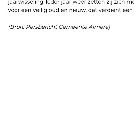
jaarwisseling. Ieder jaar weer zetten zij zich
voor een veilig oud en nieuw, dat verdient een
(Bron: Persbericht Gemeente Almere)
Vorig artikel
GEMEENTE ALMERE OP ZOEK NAAR
CIRCULAIRE ONDERNEMERS