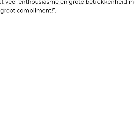
 met veel enthousiasme en grote betrokkenheid in
 groot compliment!”.
Volgend artikel
ONDERZOEK NAAR GEDRAG
POLITIEMENSEN