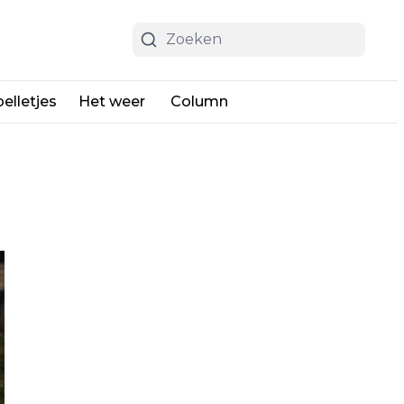
elletjes
Het weer
Column