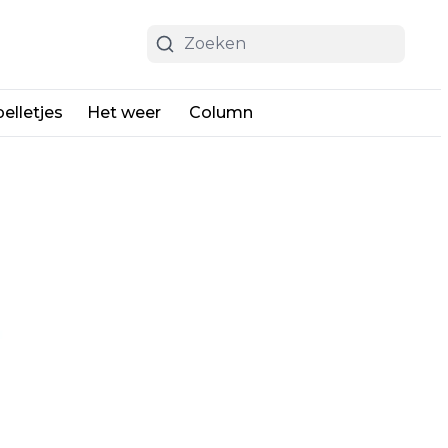
elletjes
Het weer
Column