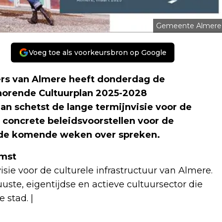
Gemeente Almere
Voeg toe als voorkeursbron op Google
rs van Almere heeft donderdag de
horende Cultuurplan 2025-2028
n schetst de lange termijnvisie voor de
 concrete beleidsvoorstellen voor de
 de komende weken over spreken.
omst
ie voor de culturele infrastructuur van Almere.
uste, eigentijdse en actieve cultuursector die
 stad. |