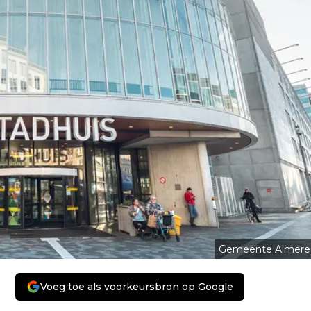
Gemeente Almere
Voeg toe als voorkeursbron op Google