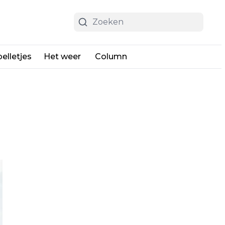
elletjes
Het weer
Column