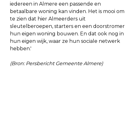
iedereen in Almere een passende en
betaalbare woning kan vinden. Het is mooi om
te zien dat hier Almeerders uit
sleutelberoepen, starters en een doorstromer
hun eigen woning bouwen. En dat ook nog in
hun eigen wijk, waar ze hun sociale netwerk
hebben.'
(Bron: Persbericht Gemeente Almere)
Vorig artikel
Volgend artikel
OPEN DAG VOEDSELBANK ALMERE 2
SAMEN OP WEG NAAR EEN
APRIL
GEZONDERE TOEKOMST!