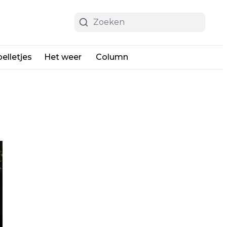
elletjes
Het weer
Column