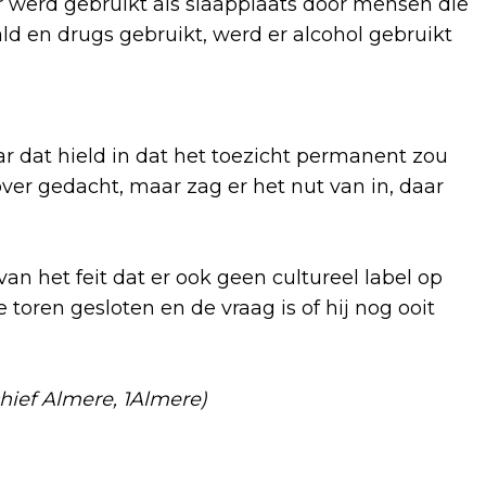
 werd gebruikt als slaapplaats door mensen die
d en drugs gebruikt, werd er alcohol gebruikt
 dat hield in dat het toezicht permanent zou
er gedacht, maar zag er het nut van in, daar
n het feit dat er ook geen cultureel label op
 toren gesloten en de vraag is of hij nog ooit
hief Almere, 1Almere)