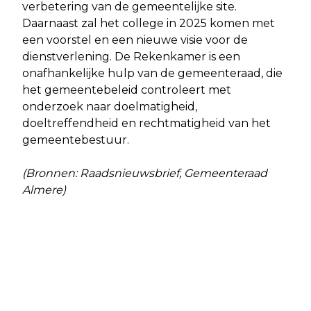
verbetering van de gemeentelijke site.
Daarnaast zal het college in 2025 komen met
een voorstel en een nieuwe visie voor de
dienstverlening. De Rekenkamer is een
onafhankelijke hulp van de gemeenteraad, die
het gemeentebeleid controleert met
onderzoek naar doelmatigheid,
doeltreffendheid en rechtmatigheid van het
gemeentebestuur.
(Bronnen: Raadsnieuwsbrief, Gemeenteraad
Almere)
Vorig artikel
Volgend artikel
EEN POP-UP WINKEL ALS SUCCESVOL
GEDEPUTEERDE KLOPMAN HEET
SCHOOLPROJECT
MINISTER WIERSMA WELKOM IN