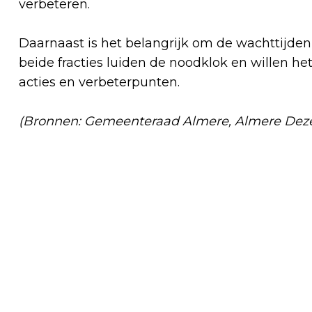
verbeteren.
Daarnaast is het belangrijk om de wachttijden
beide fracties luiden de noodklok en willen h
acties en verbeterpunten.
(Bronnen: Gemeenteraad Almere, Almere De
Vorig artikel
ALMEERSE BASISSCHOOL DE OPTIMIST
WINT E-WASTE RACE 2025