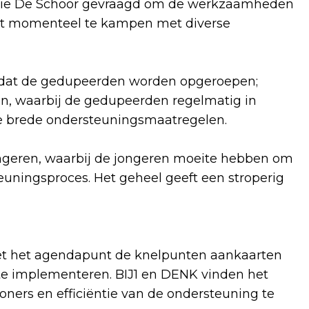
atie De Schoor gevraagd om de werkzaamheden
jkt momenteel te kampen met diverse
ordat de gedupeerden worden opgeroepen;
en, waarbij de gedupeerden regelmatig in
de brede ondersteuningsmaatregelen.
ongeren, waarbij de jongeren moeite hebben om
teuningsproces. Het geheel geeft een stroperig
met het agendapunt de knelpunten aankaarten
te implementeren. BIJ1 en DENK vinden het
ers en efficiëntie van de ondersteuning te