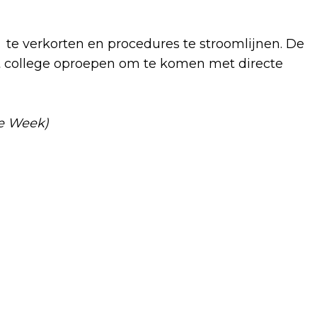
 te verkorten en procedures te stroomlijnen. De
et college oproepen om te komen met directe
ze Week)
Volgend artikel
EEN RITJE DOOR DE WASSTRAAT KOST
IN FLEVOLAND GEMIDDELD 13.51 EURO