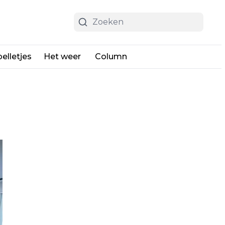
elletjes
Het weer
Column