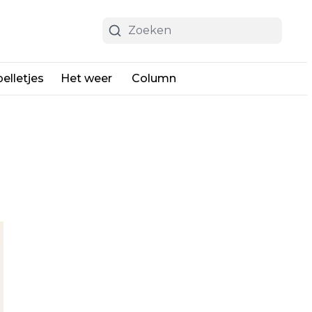
elletjes
Het weer
Column