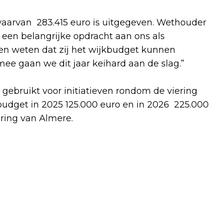
waarvan 283.415 euro is uitgegeven. Wethouder
s een belangrijke opdracht aan ons als
 weten dat zij het wijkbudget kunnen
mee gaan we dit jaar keihard aan de slag.”
 gebruikt voor initiatieven rondom de viering
budget in 2025 125.000 euro en in 2026 225.000
iering van Almere.
Volgend artikel
NIEUWSBRIEF GROEN EN GEZOND, OVER
ROMMELROUTE