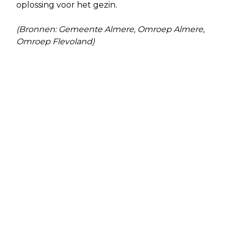
oplossing voor het gezin.
(Bronnen: Gemeente Almere, Omroep Almere,
Omroep Flevoland)
Vorig artikel
Volgend artikel
BELANGENORGANISATIES GAAN
BURGEMEESTER STELT
VERDER ONDER DE NAAM SONETA
CAMERATOEZICHT IN NA EXPLOSIE
EN BRAND IN ALMERE HAVEN