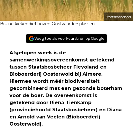
Staatsbosbeheer
Bruine kiekendief boven Oostvaardersplassen
Voeg toe als voorkeursbron op Google
Afgelopen week is de
samenwerkingsovereenkomst getekend
tussen Staatsbosbeheer Flevoland en
Bioboerderij Oosterwold bij Almere.
Hiermee wordt méér biodiversiteit
gecombineerd met een gezonde boterham
voor de boer. De overeenkomst is
getekend door Riena Tienkamp
(provinciehoofd Staatsbosbeheer) en Diana
en Arnold van Veelen (Bioboerderij
Oosterwold)
.