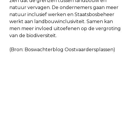
zien dat de grenzen tussen landbouw en
natuur vervagen. De ondernemers gaan meer
natuur inclusief werken en Staatsbosbeheer
werkt aan landbouwinclusiviteit. Samen kan
men meer invloed uitoefenen op de vergroting
van de biodiversiteit.
(Bron: Boswachterblog Oostvaardersplassen)
Vorig artikel
Volgend artikel
IVN SLOOTJESDAG VROEGE VOGELBOS
(EX)KANKERPATIËNTEN ZORGEN
VOOR KIPPENVELMOMENT IN
FLEVOZIEKENHUIS