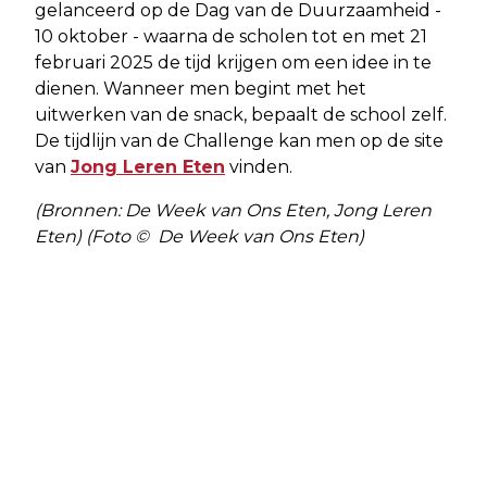
gelanceerd op de Dag van de Duurzaamheid -
10 oktober - waarna de scholen tot en met 21
februari 2025 de tijd krijgen om een idee in te
dienen. Wanneer men begint met het
uitwerken van de snack, bepaalt de school zelf.
De tijdlijn van de Challenge kan men op de site
van
Jong Leren Eten
vinden.
(Bronnen: De Week van Ons Eten, Jong Leren
Eten) (Foto © De Week van Ons Eten)
Vorig artikel
Volgend artikel
VRIJWILLIGERS GEZOCHT VOOR
ENERGIEBESPARINGSPROJECT VOOR
HOME-START VAN HUMANITAS
KLEINE ONDERNEMERS IN ALMERE