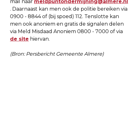
mail naar
meldpuntondermijning@almere.nl
. Daarnaast kan men ook de politie bereiken via
0900 - 8844 of (bij spoed) 112. Tenslotte kan
men ook anoniem en gratis de signalen delen
via Meld Misdaad Anoniem 0800 - 7000 of via
de site
hiervan.
(Bron: Persbericht Gemeente Almere)
Vorig artikel
Volgend artikel
WINTERFEEST VOOR ALMEERSE
DRUK OP SOCIALE HUURWONINGEN
JONGEREN IN KUNSTLINIE
LOOPT VERDER OP: 1.000 EXTRA
WONINGEN IN DE PLANNING