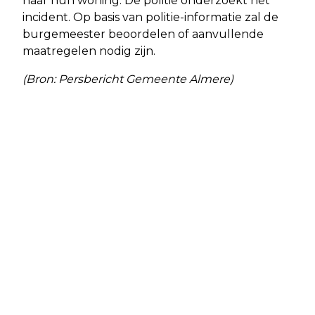
naar hun woning. De politie onderzoekt het
incident. Op basis van politie-informatie zal de
burgemeester beoordelen of aanvullende
maatregelen nodig zijn.
(Bron: Persbericht Gemeente Almere)
Vorig artikel
Volgend artikel
EERSTE WEEKEND JUNGLE BY NIGHT
ELEKTRISCHE BUSSEN EN GEEN CO2
WAS MAGISCH
UITSTOOT